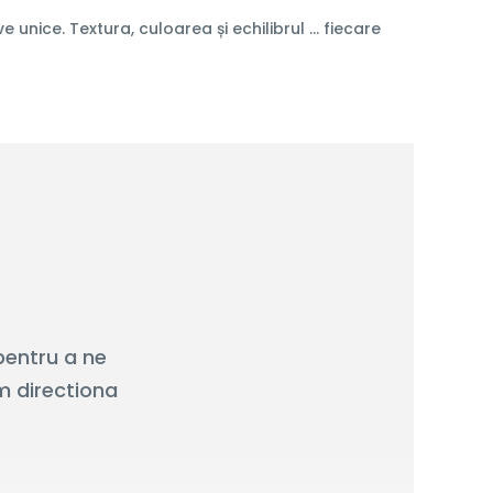
e unice. Textura, culoarea și echilibrul … fiecare
pentru a ne
m directiona