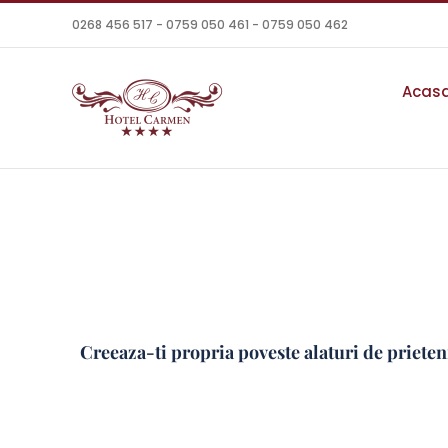
Skip
0268 456 517 - 0759 050 461 - 0759 050 462
to
content
Acas
Creeaza-ti propria poveste alaturi de prieten