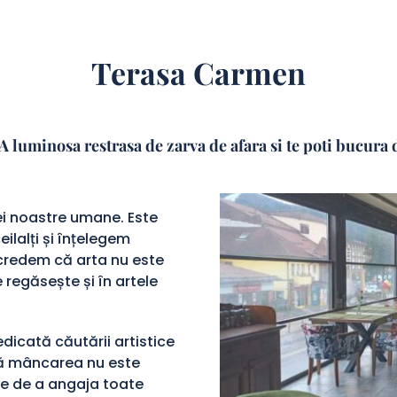
Terasa Carmen
uminosa restrasa de zarva de afara si te poti bucura de
ei noastre umane. Este
lalți și înțelegem
 credem că arta nu este
e regăsește și în artele
dicată căutării artistice
că mâncarea nu este
te de a angaja toate