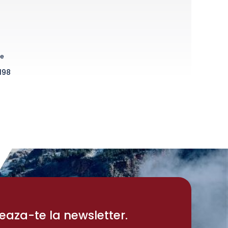
ne
198
aza-te la newsletter.