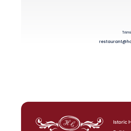
Trim
restaurant@ho
Istoric