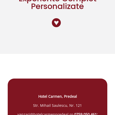
Personalizate
Hotel Carmen, Predeal
Str. Mihail Saulescu, Nr. 121
vanzari@hotelcarmenpredeal.ro
0759 050 461;