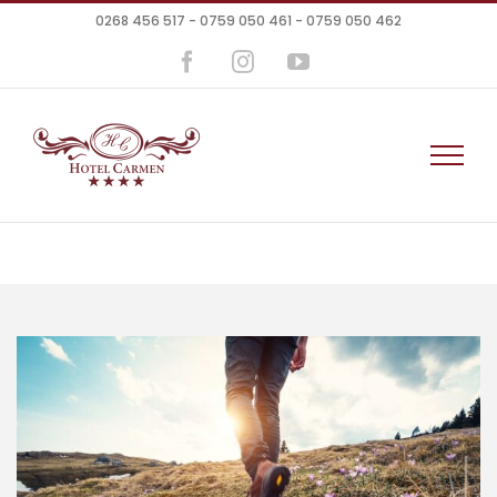
Skip
0268 456 517 - 0759 050 461 - 0759 050 462
to
content
Facebook
Instagram
YouTube